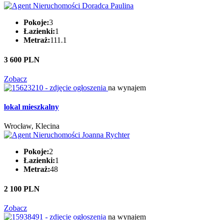
Pokoje:
3
Łazienki:
1
Metraż:
111.1
3 600 PLN
Zobacz
na wynajem
lokal mieszkalny
Wrocław, Klecina
Pokoje:
2
Łazienki:
1
Metraż:
48
2 100 PLN
Zobacz
na wynajem