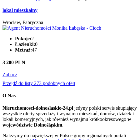
lokal mieszkalny
Wrocław, Fabryczna
Pokoje:
2
Łazienki:
0
Metraż:
47
3 200 PLN
Zobacz
Przejdź do listy 273 podobnych ofert
O Nas
Nieruchomosci-dolnoslaskie-24.pl
jedyny polski serwis skupiający
wszystkie oferty sprzedaży i wynajmu mieszkań, domów, działek i
lokali komercyjnych, jak również wynajmu krótkookresowego
w
województwie Dolnośląskim
.
Należymy do największej w Polsce grupy regionalnych portali