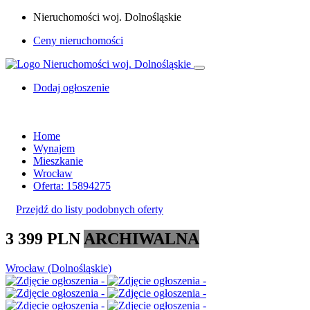
Nieruchomości woj. Dolnośląskie
Ceny nieruchomości
Dodaj ogłoszenie
Home
Wynajem
Mieszkanie
Wrocław
Oferta: 15894275
Przejdź do listy podobnych oferty
3 399 PLN
ARCHIWALNA
Wrocław (Dolnośląskie)