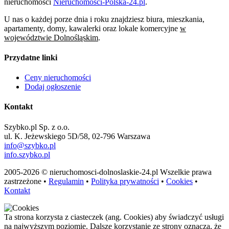
nieruchomości
Nieruchomości-Polska-24.pl
.
U nas o każdej porze dnia i roku znajdziesz biura, mieszkania,
apartamenty, domy, kawalerki oraz lokale komercyjne
w
województwie Dolnośląskim
.
Przydatne linki
Ceny nieruchomości
Dodaj ogłoszenie
Kontakt
Szybko.pl Sp. z o.o.
ul. K. Jeżewskiego 5D/58, 02-796 Warszawa
info@szybko.pl
info.szybko.pl
2005-2026 © nieruchomosci-dolnoslaskie-24.pl Wszelkie prawa
zastrzeżone •
Regulamin
•
Polityka prywatności
•
Cookies
•
Kontakt
Ta strona korzysta z ciasteczek (ang. Cookies) aby świadczyć usługi
na najwyższym poziomie. Dalsze korzystanie ze strony oznacza, że