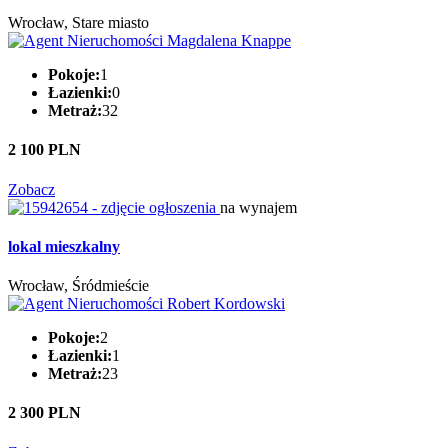
Wrocław, Stare miasto
Pokoje:
1
Łazienki:
0
Metraż:
32
2 100 PLN
Zobacz
na wynajem
lokal mieszkalny
Wrocław, Śródmieście
Pokoje:
2
Łazienki:
1
Metraż:
23
2 300 PLN