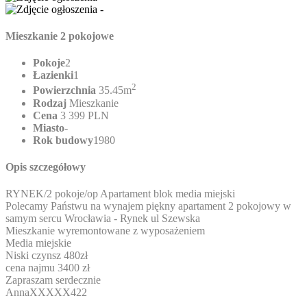
Mieszkanie 2 pokojowe
Pokoje
2
Łazienki
1
2
Powierzchnia
35.45m
Rodzaj
Mieszkanie
Cena
3 399 PLN
Miasto
-
Rok budowy
1980
Opis szczegółowy
RYNEK/2 pokoje/op Apartament blok media miejski
Polecamy Państwu na wynajem piękny apartament 2 pokojowy w
samym sercu Wrocławia - Rynek ul Szewska
Mieszkanie wyremontowane z wyposażeniem
Media miejskie
Niski czynsz 480zł
cena najmu 3400 zł
Zapraszam serdecznie
Anna
XXXXX422