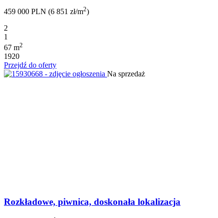
2
459 000 PLN (6 851 zł/m
)
2
1
2
67 m
1920
Przejdź do oferty
Na sprzedaż
Rozkładowe, piwnica, doskonała lokalizacja