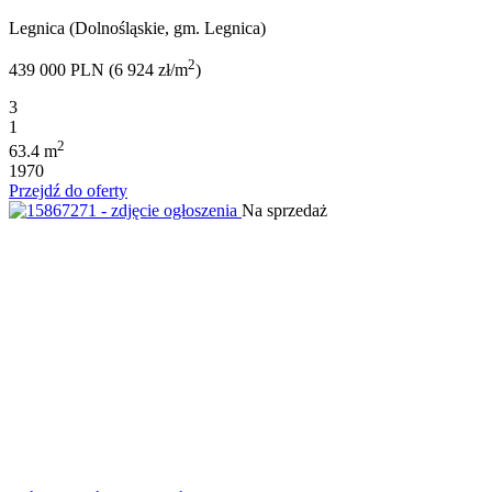
Legnica (Dolnośląskie, gm. Legnica)
2
439 000 PLN (6 924 zł/m
)
3
1
2
63.4 m
1970
Przejdź do oferty
Na sprzedaż