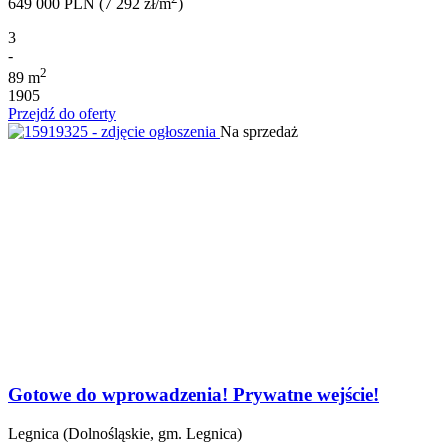
649 000 PLN (7 292 zł/m
)
3
-
2
89 m
1905
Przejdź do oferty
Na sprzedaż
Gotowe do wprowadzenia! Prywatne wejście!
Legnica (Dolnośląskie, gm. Legnica)