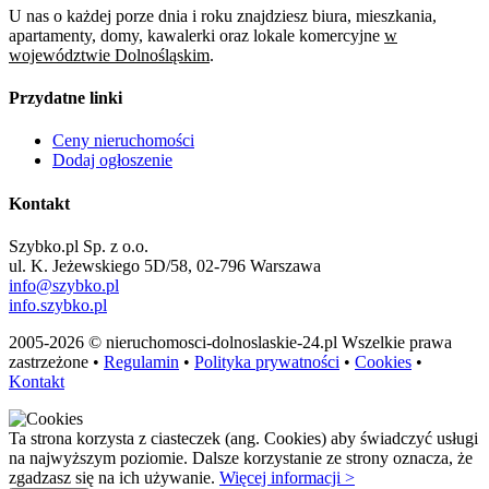
U nas o każdej porze dnia i roku znajdziesz biura, mieszkania,
apartamenty, domy, kawalerki oraz lokale komercyjne
w
województwie Dolnośląskim
.
Przydatne linki
Ceny nieruchomości
Dodaj ogłoszenie
Kontakt
Szybko.pl Sp. z o.o.
ul. K. Jeżewskiego 5D/58, 02-796 Warszawa
info@szybko.pl
info.szybko.pl
2005-2026 © nieruchomosci-dolnoslaskie-24.pl Wszelkie prawa
zastrzeżone •
Regulamin
•
Polityka prywatności
•
Cookies
•
Kontakt
Ta strona korzysta z ciasteczek (ang. Cookies) aby świadczyć usługi
na najwyższym poziomie. Dalsze korzystanie ze strony oznacza, że
zgadzasz się na ich używanie.
Więcej informacji >