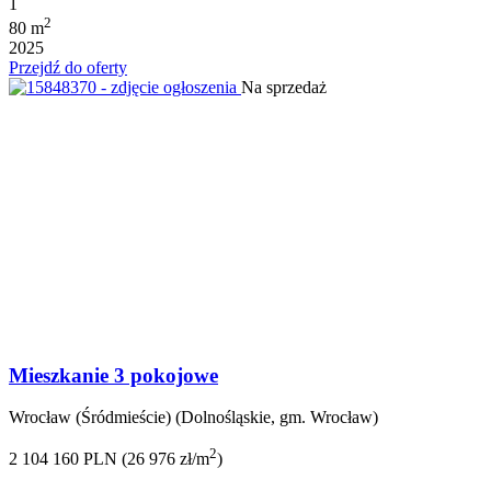
1
2
80 m
2025
Przejdź do oferty
Na sprzedaż
Mieszkanie 3 pokojowe
Wrocław (Śródmieście) (Dolnośląskie, gm. Wrocław)
2
2 104 160 PLN (26 976 zł/m
)