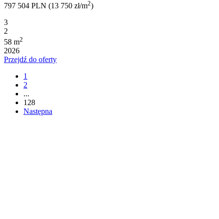
2
797 504 PLN (13 750 zł/m
)
3
2
2
58 m
2026
Przejdź do oferty
1
2
...
128
Następna