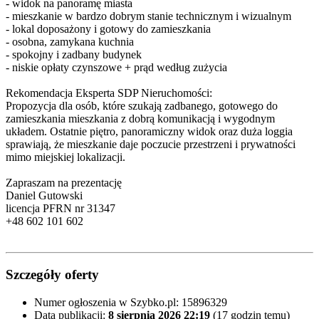
- widok na panoramę miasta
- mieszkanie w bardzo dobrym stanie technicznym i wizualnym
- lokal doposażony i gotowy do zamieszkania
- osobna, zamykana kuchnia
- spokojny i zadbany budynek
- niskie opłaty czynszowe + prąd według zużycia
Rekomendacja Eksperta SDP Nieruchomości:
Propozycja dla osób, które szukają zadbanego, gotowego do
zamieszkania mieszkania z dobrą komunikacją i wygodnym
układem. Ostatnie piętro, panoramiczny widok oraz duża loggia
sprawiają, że mieszkanie daje poczucie przestrzeni i prywatności
mimo miejskiej lokalizacji.
Zapraszam na prezentację
Daniel Gutowski
licencja PFRN nr 31347
+48 602 101 602
Szczegóły oferty
Numer ogłoszenia w Szybko.pl:
15896329
Data publikacji:
8 sierpnia 2026 22:19
(17 godzin temu)