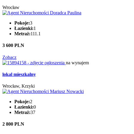
Wrocław
Pokoje:
3
Łazienki:
1
Metraż:
111.1
3 600 PLN
Zobacz
na wynajem
lokal mieszkalny
Wrocław, Krzyki
Pokoje:
2
Łazienki:
0
Metraż:
37
2 800 PLN