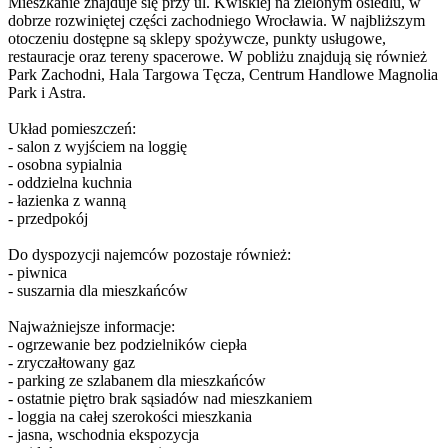
Mieszkanie znajduje się przy ul. Kwiskiej na zielonym osiedlu, w
dobrze rozwiniętej części zachodniego Wrocławia. W najbliższym
otoczeniu dostępne są sklepy spożywcze, punkty usługowe,
restauracje oraz tereny spacerowe. W pobliżu znajdują się również
Park Zachodni, Hala Targowa Tęcza, Centrum Handlowe Magnolia
Park i Astra.
Układ pomieszczeń:
- salon z wyjściem na loggię
- osobna sypialnia
- oddzielna kuchnia
- łazienka z wanną
- przedpokój
Do dyspozycji najemców pozostaje również:
- piwnica
- suszarnia dla mieszkańców
Najważniejsze informacje:
- ogrzewanie bez podzielników ciepła
- zryczałtowany gaz
- parking ze szlabanem dla mieszkańców
- ostatnie piętro brak sąsiadów nad mieszkaniem
- loggia na całej szerokości mieszkania
- jasna, wschodnia ekspozycja