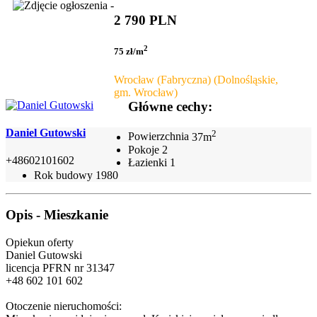
2 790 PLN
2
75 zł/m
Wrocław (Fabryczna) (Dolnośląskie,
gm. Wrocław)
Główne cechy:
Daniel Gutowski
2
Powierzchnia
37m
Pokoje
2
+48602101602
Łazienki
1
Rok budowy
1980
Opis - Mieszkanie
Opiekun oferty
Daniel Gutowski
licencja PFRN nr 31347
+48 602 101 602
Otoczenie nieruchomości: