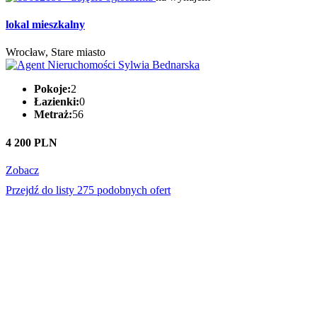
lokal mieszkalny
Wrocław, Stare miasto
Pokoje:
2
Łazienki:
0
Metraż:
56
4 200 PLN
Zobacz
Przejdź do listy 275 podobnych ofert