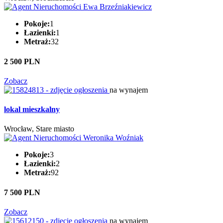
Pokoje:
1
Łazienki:
1
Metraż:
32
2 500 PLN
Zobacz
na wynajem
lokal mieszkalny
Wrocław, Stare miasto
Pokoje:
3
Łazienki:
2
Metraż:
92
7 500 PLN
Zobacz
na wynajem