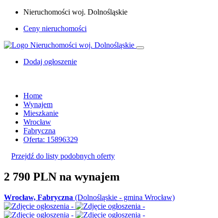
Nieruchomości woj. Dolnośląskie
Ceny nieruchomości
Dodaj ogłoszenie
Home
Wynajem
Mieszkanie
Wrocław
Fabryczna
Oferta: 15896329
Przejdź do listy podobnych oferty
2 790 PLN
na wynajem
Wrocław, Fabryczna
(Dolnośląskie - gmina Wrocław)