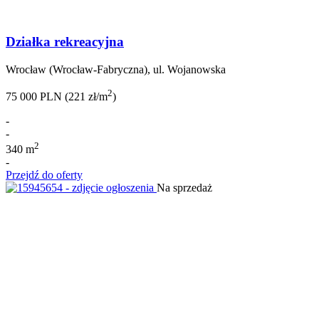
Działka rekreacyjna
Wrocław (Wrocław-Fabryczna), ul. Wojanowska
2
75 000 PLN (221 zł/m
)
-
-
2
340 m
-
Przejdź do oferty
Na sprzedaż