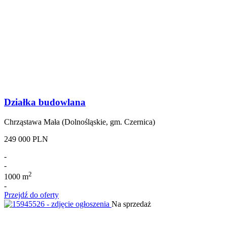
Działka budowlana
Chrząstawa Mała (Dolnośląskie, gm. Czernica)
249 000 PLN
-
-
2
1000 m
-
Przejdź do oferty
Na sprzedaż