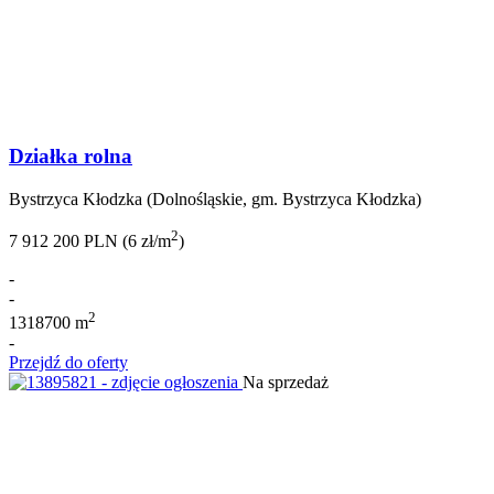
Działka rolna
Bystrzyca Kłodzka (Dolnośląskie, gm. Bystrzyca Kłodzka)
2
7 912 200 PLN (6 zł/m
)
-
-
2
1318700 m
-
Przejdź do oferty
Na sprzedaż