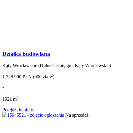
Działka budowlana
Kąty Wrocławskie (Dolnośląskie, gm. Kąty Wrocławskie)
2
1 728 900 PLN (900 zł/m
)
-
-
2
1921 m
-
Przejdź do oferty
Na sprzedaż