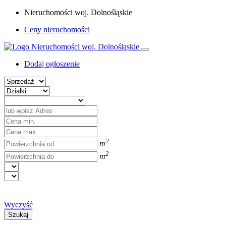
Nieruchomości woj. Dolnośląskie
Ceny nieruchomości
Dodaj ogłoszenie
2
m
2
m
Wyczyść
Szukaj