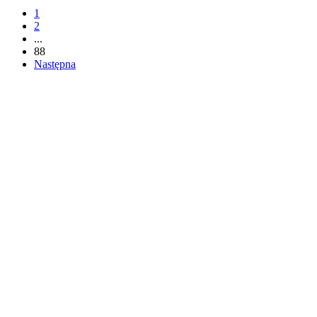
1
2
...
88
Następna