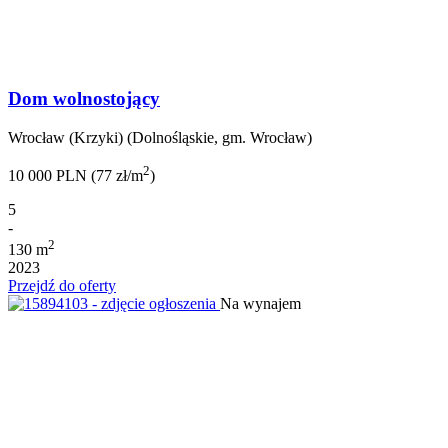
Dom wolnostojący
Wrocław (Krzyki) (Dolnośląskie, gm. Wrocław)
2
10 000 PLN (77 zł/m
)
5
-
2
130 m
2023
Przejdź do oferty
Na wynajem