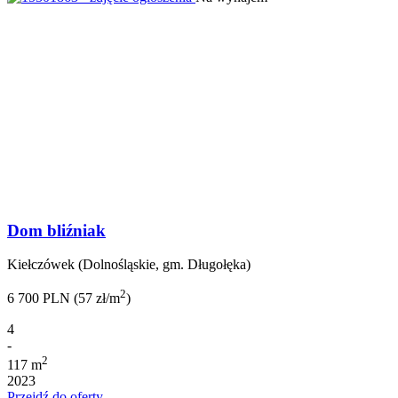
Dom bliźniak
Kiełczówek (Dolnośląskie, gm. Długołęka)
2
6 700 PLN (57 zł/m
)
4
-
2
117 m
2023
Przejdź do oferty