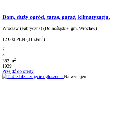
Dom, duży ogród, taras, garaż, klimatyzacja.
Wrocław (Fabryczna) (Dolnośląskie, gm. Wrocław)
2
12 000 PLN (31 zł/m
)
7
3
2
382 m
1939
Przejdź do oferty
Na wynajem