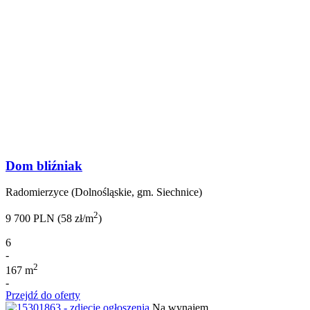
Dom bliźniak
Radomierzyce (Dolnośląskie, gm. Siechnice)
2
9 700 PLN (58 zł/m
)
6
-
2
167 m
-
Przejdź do oferty
Na wynajem