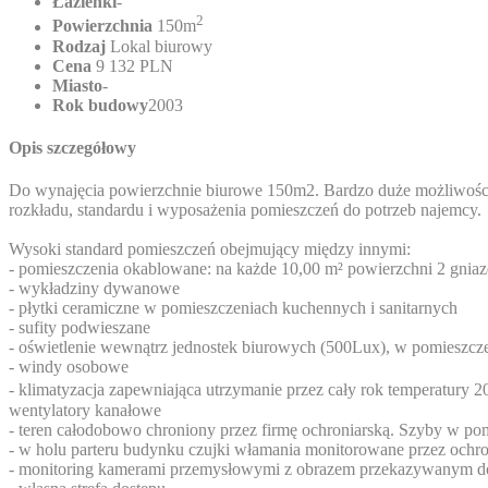
Łazienki
-
2
Powierzchnia
150m
Rodzaj
Lokal biurowy
Cena
9 132 PLN
Miasto
-
Rok budowy
2003
Opis szczegółowy
Do wynajęcia powierzchnie biurowe 150m2. Bardzo duże możliwości
rozkładu, standardu i wyposażenia pomieszczeń do potrzeb najemcy.
Wysoki standard pomieszczeń obejmujący między innymi:
- pomieszczenia okablowane: na każde 10,00 m² powierzchni 2 gniaz
- wykładziny dywanowe
- płytki ceramiczne w pomieszczeniach kuchennych i sanitarnych
- sufity podwieszane
- oświetlenie wewnątrz jednostek biurowych (500Lux), w pomieszcze
- windy osobowe
- klimatyzacja zapewniająca utrzymanie przez cały rok temperatury
wentylatory kanałowe
- teren całodobowo chroniony przez firmę ochroniarską. Szyby w p
- w holu parteru budynku czujki włamania monitorowane przez ochr
- monitoring kamerami przemysłowymi z obrazem przekazywanym d