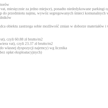
atorów
 vat, miesięcznie za jedno miejsce), ponadto niededykowane parkingi 
tęp do przedmiotu najmu, wywóz segregowanych śmieci komunalnych wg
hodników
ca obiektu zastrzega sobie możliwość zmian w doborze materiałów i 
t), czyli 60.88 zł brutto/m2
iera vat), czyli 23.37 zł brutto/m2
 do własnej dyspozycji najemcy) wg licznika
bez opłat eksploatacyjnych)