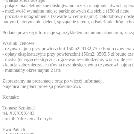
- własna strefa dostępu
- połączenia telefoniczne obsługiwane przez co najmniej dwóch oper
- możliwość wynajmu miejsc parkingowych dla siebie (150 zł netto +
- pozostałe udogodnienia (zawarte w cenie najmu): całodobowy dos
budynki, utrzymanie zieleni, sprzątanie terenu, odśnieżanie dróg i c
Podane powyżej informacje są przykładem minimum standardu, zarząd
Warunki cenowe:
- czynsz najmu przy powierzchni 150m2: 9132,75 zł brutto (zawiera va
- opłaty eksploatacyjne przy powierzchni 150m2: 3505,5 zł brutto (zaw
- media (energia elektryczna, ogrzewanie+chłodzenie, woda o ile jest
- kaucja zabezpieczająca równa trzymiesięcznemu czynszowi najmu (
- minimalny okres najmu 2 lata
Zapraszamy na prezentację oraz po więcej informacji.
Najemca nie płaci prowizji pośrednikowi.
Kontakt:
Tomasz Szmigiel
tel.
XXXXX483
e-mail:
Adres email ukryty
Ewa Paluch