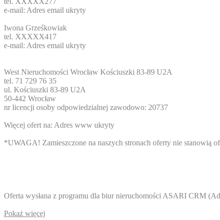
tel.
XXXXX277
e-mail:
Adres email ukryty
Iwona Grześkowiak
tel.
XXXXX417
e-mail:
Adres email ukryty
West Nieruchomości Wrocław Kościuszki 83-89 U2A
tel. 71 729 76 35
ul. Kościuszki 83-89 U2A
50-442 Wrocław
nr licencji osoby odpowiedzialnej zawodowo: 20737
Więcej ofert na:
Adres www ukryty
*UWAGA! Zamieszczone na naszych stronach oferty nie stanowią ofe
Oferta wysłana z programu dla biur nieruchomości ASARI CRM (
Ad
Pokaż więcej