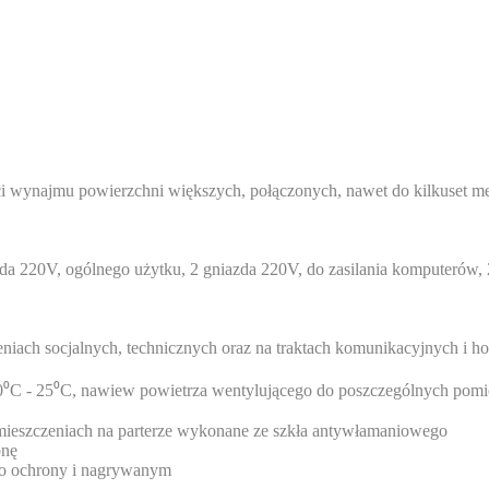
 wynajmu powierzchni większych, połączonych, nawet do kilkuset m
da 220V, ogólnego użytku, 2 gniazda 220V, do zasilania komputerów, 
niach socjalnych, technicznych oraz na traktach komunikacyjnych i h
 20⁰C - 25⁰C, nawiew powietrza wentylującego do poszczególnych pomi
omieszczeniach na parterze wykonane ze szkła antywłamaniowego
onę
o ochrony i nagrywanym