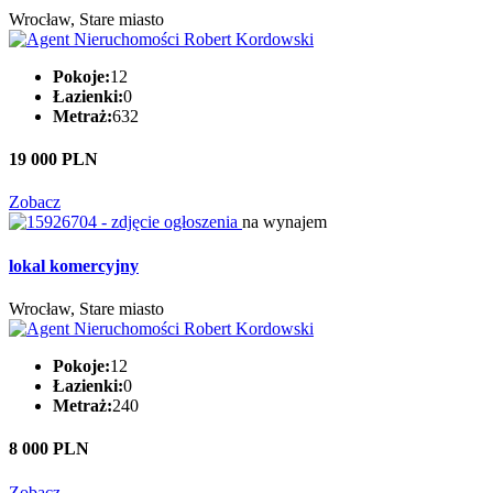
Wrocław, Stare miasto
Pokoje:
12
Łazienki:
0
Metraż:
632
19 000 PLN
Zobacz
na wynajem
lokal komercyjny
Wrocław, Stare miasto
Pokoje:
12
Łazienki:
0
Metraż:
240
8 000 PLN
Zobacz