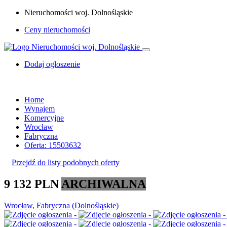
Nieruchomości woj. Dolnośląskie
Ceny nieruchomości
Dodaj ogłoszenie
Home
Wynajem
Komercyjne
Wrocław
Fabryczna
Oferta: 15503632
Przejdź do listy podobnych oferty
9 132 PLN
ARCHIWALNA
Wrocław, Fabryczna (Dolnośląskie)