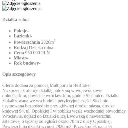
Działka rolna
Pokoje
-
Łazienki
-
2
Powierzchnia
2826m
Rodzaj
Działka rolna
Cena
950 000 PLN
Miasto
-
Rok budowy
-
Opis szczegółowy
Oferta dodana za pomocą Multiportalu BeBroker
Na sprzedaż oferuje działkę położoną w województwie
dolnośląskim, powiecie wrocławskim, gminie Siechnice. Działka
zlokalizowana we wschodniej peryferyjnej części Siechnic
usytuowana bezpośrednio przy głównej drodze miasta, drodze
krajowej 94, ul. Opolskiej I w pobliżu węzła wschodniej obwodnicy
Wrocławia. dojazd do Działki ulicą Lwowską o nawierzchni
asfaltowej o łącznej odległości około 70 m z ulicy Opolskiej.
Powierzchnia działki wynosi 2826 m2. Przez środek na całej