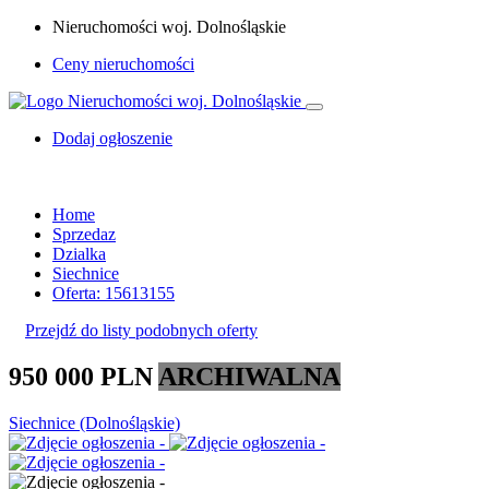
Nieruchomości woj. Dolnośląskie
Ceny nieruchomości
Dodaj ogłoszenie
Home
Sprzedaz
Dzialka
Siechnice
Oferta: 15613155
Przejdź do listy podobnych oferty
950 000 PLN
ARCHIWALNA
Siechnice (Dolnośląskie)