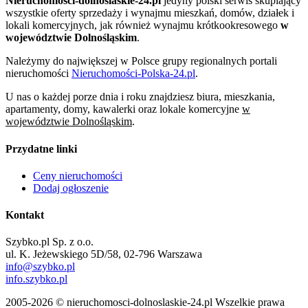
Nieruchomosci-dolnoslaskie-24.pl
jedyny polski serwis skupiający
wszystkie oferty sprzedaży i wynajmu mieszkań, domów, działek i
lokali komercyjnych, jak również wynajmu krótkookresowego
w
województwie Dolnośląskim
.
Należymy do największej w Polsce grupy regionalnych portali
nieruchomości
Nieruchomości-Polska-24.pl
.
U nas o każdej porze dnia i roku znajdziesz biura, mieszkania,
apartamenty, domy, kawalerki oraz lokale komercyjne
w
województwie Dolnośląskim
.
Przydatne linki
Ceny nieruchomości
Dodaj ogłoszenie
Kontakt
Szybko.pl Sp. z o.o.
ul. K. Jeżewskiego 5D/58, 02-796 Warszawa
info@szybko.pl
info.szybko.pl
2005-2026 © nieruchomosci-dolnoslaskie-24.pl Wszelkie prawa