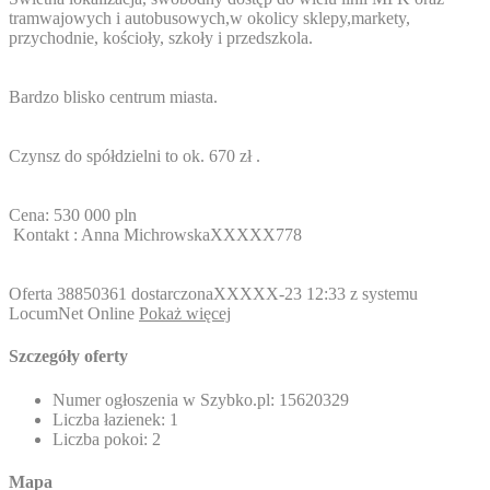
tramwajowych i autobusowych,w okolicy sklepy,markety,
przychodnie, kościoły, szkoły i przedszkola.
Bardzo blisko centrum miasta.
Czynsz do spółdzielni to ok. 670 zł .
Cena: 530 000 pln
Kontakt : Anna Michrowska
XXXXX778
Oferta 38850361 dostarczona
XXXXX-23
12:33 z systemu
LocumNet Online
Pokaż więcej
Szczegóły oferty
Numer ogłoszenia w Szybko.pl:
15620329
Liczba łazienek:
1
Liczba pokoi:
2
Mapa