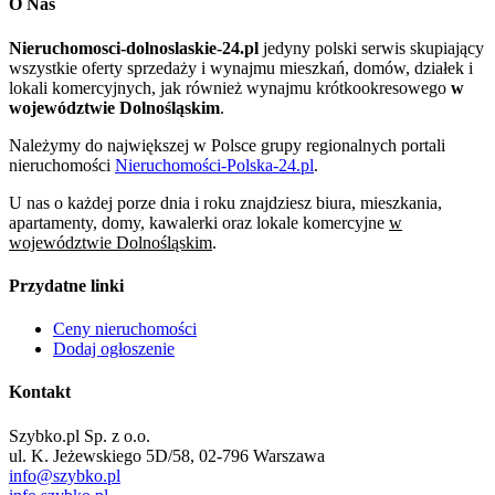
O Nas
Nieruchomosci-dolnoslaskie-24.pl
jedyny polski serwis skupiający
wszystkie oferty sprzedaży i wynajmu mieszkań, domów, działek i
lokali komercyjnych, jak również wynajmu krótkookresowego
w
województwie Dolnośląskim
.
Należymy do największej w Polsce grupy regionalnych portali
nieruchomości
Nieruchomości-Polska-24.pl
.
U nas o każdej porze dnia i roku znajdziesz biura, mieszkania,
apartamenty, domy, kawalerki oraz lokale komercyjne
w
województwie Dolnośląskim
.
Przydatne linki
Ceny nieruchomości
Dodaj ogłoszenie
Kontakt
Szybko.pl Sp. z o.o.
ul. K. Jeżewskiego 5D/58, 02-796 Warszawa
info@szybko.pl