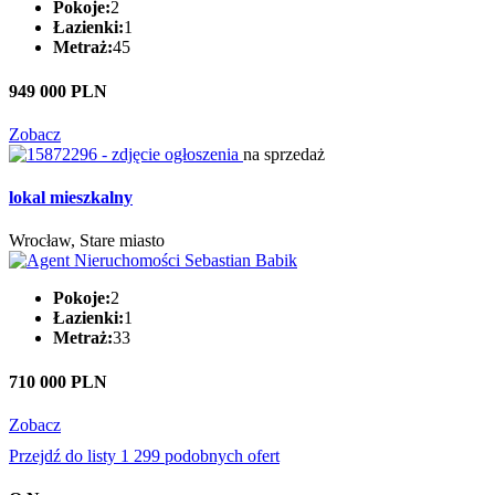
Pokoje:
2
Łazienki:
1
Metraż:
45
949 000 PLN
Zobacz
na sprzedaż
lokal mieszkalny
Wrocław, Stare miasto
Pokoje:
2
Łazienki:
1
Metraż:
33
710 000 PLN
Zobacz
Przejdź do listy 1 299 podobnych ofert