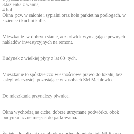
3.łazienka z wanną
4.hol
Okna pcv, w salonie i sypialni oraz holu parkiet na podłogach, w
łazience i kuchni kafle.
Mieszkanie w dobrym stanie, aczkolwiek wymagające pewnych
nakładów inwestycyjnych na remont.
Budynek z wielkiej płyty z lat 60- tych.
Mieszkanie to spółdzielczo-własnościowe prawo do lokalu, bez
księgi wieczystej, pozostające w zasobach SM Metalowiec.
Do mieszkania przynależy piwnica.
Okna wychodzą na ciche, dobrze utrzymane podwórko, obok
budynku liczne miejsca do parkowania.
Świetna lokalizacja, swobodny dostęp do wielu linii MPK oraz