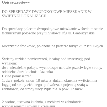
Opis szczegółowy
DO SPRZEDAŻY DWUPOKOJOWE MIESZKANIE W
ŚWIETNEJ LOKALIZACJI.
Do sprzedaży polecam dwupokojowe mieszkanie w średnim stanie
technicznym położone przy ul.Stalowej róg ul. Grabiszyńskiej.
Mieszkanie środkowe, położone na parterze budynku z lat 60-tych.
Świetny rozkład pomieszczeń, idealny pod inwestycję pod
wynajem:
dwa niezależne pokoje, wychodzące na dwie przeciwległe strony,
oddzielna duża kuchnia i łazienka
Układ pomieszczeń:
1. dwa pokoje: salon 18 mkw z dużym oknem z wyjściem na
loggię od strony zielonego podwórza, z pojemną szafą w
zabudowie, od strony ulicy sypialnia o pow. 12 mkw.
2.osobna, ustawna kuchnia, z meblami w zabudowie i
wyposażeniem i stołem z krzesłami