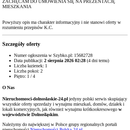
ZACHĘCAM DO UMÓWIENIA SIĘ NA PREZENTACJĘ
MIESZKANIA
Powyższy opis ma charakter informacyjny i nie stanowi oferty w
rozumieniu przepisów K.C.
Szczegóły oferty
Numer ogłoszenia w Szybko.pl:
15682728
Data publikacji:
2 sierpnia 2026 02:28
(4 dni temu)
Liczba łazienek:
1
Liczba pokoi:
2
Piętro:
1 / 4
O Nas
Nieruchomosci-dolnoslaskie-24.pl
jedyny polski serwis skupiający
wszystkie oferty sprzedaży i wynajmu mieszkań, domów, działek i
lokali komercyjnych, jak również wynajmu krótkookresowego
w
województwie Dolnośląskim
.
Należymy do największej w Polsce grupy regionalnych portali
nieruchomości
Nieruchomości-Polska-24.pl
.