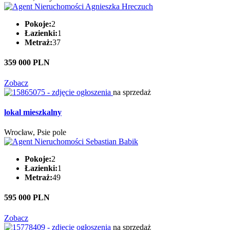
Pokoje:
2
Łazienki:
1
Metraż:
37
359 000 PLN
Zobacz
na sprzedaż
lokal mieszkalny
Wrocław, Psie pole
Pokoje:
2
Łazienki:
1
Metraż:
49
595 000 PLN
Zobacz
na sprzedaż