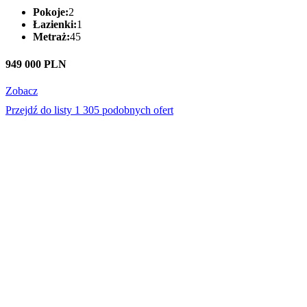
Pokoje:
2
Łazienki:
1
Metraż:
45
949 000 PLN
Zobacz
Przejdź do listy 1 305 podobnych ofert