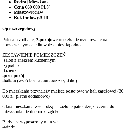
Rodzaj
Mieszkanie
Cena
660 000 PLN
Miasto
Wrocław
Rok budowy
2018
Opis szczegółowy
Polecam zadbane, 2-pokojowe mieszkanie usytuowane na
nowoczesnym osiedlu w dzielnicy Jagodno.
ZESTAWIENIE POMIESZCZEŃ
-salon z aneksem kuchennym
-sypialnia
-łazienka
-przedpokój
-balkon (wyjście z salonu oraz z sypialni)
Do mieszkania przynależy miejsce postojowe w hali garażowej (30
000 zł -płatne dodatkowo)
Okna mieszkania wychodzą na zielone patio, dzięki czemu do
mieszkania nie dochodzi zgiełk.
Budynek wyposażony m.in.w:
-windę