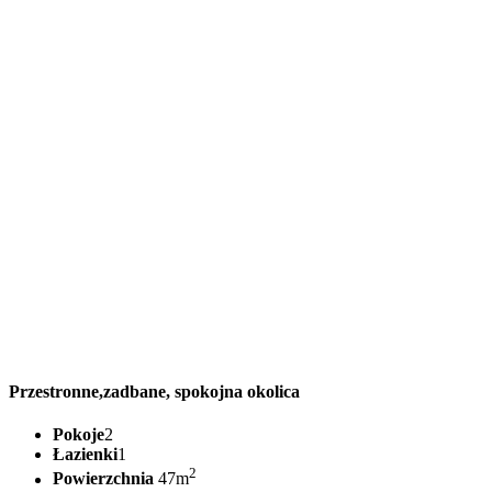
Przestronne,zadbane, spokojna okolica
Pokoje
2
Łazienki
1
2
Powierzchnia
47m