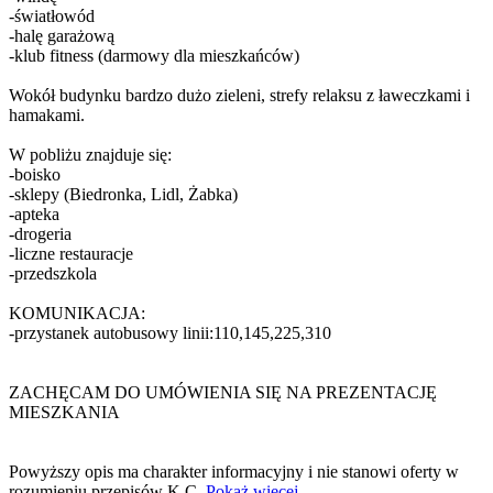
-światłowód
-halę garażową
-klub fitness (darmowy dla mieszkańców)
Wokół budynku bardzo dużo zieleni, strefy relaksu z ławeczkami i
hamakami.
W pobliżu znajduje się:
-boisko
-sklepy (Biedronka, Lidl, Żabka)
-apteka
-drogeria
-liczne restauracje
-przedszkola
KOMUNIKACJA:
-przystanek autobusowy linii:110,145,225,310
ZACHĘCAM DO UMÓWIENIA SIĘ NA PREZENTACJĘ
MIESZKANIA
Powyższy opis ma charakter informacyjny i nie stanowi oferty w
rozumieniu przepisów K.C.
Pokaż więcej