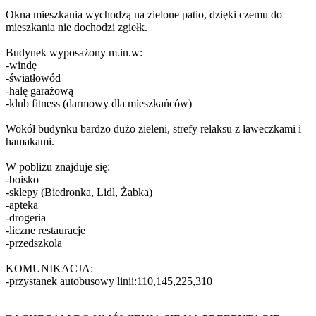
Okna mieszkania wychodzą na zielone patio, dzięki czemu do
mieszkania nie dochodzi zgiełk.
Budynek wyposażony m.in.w:
-windę
-światłowód
-halę garażową
-klub fitness (darmowy dla mieszkańców)
Wokół budynku bardzo dużo zieleni, strefy relaksu z ławeczkami i
hamakami.
W pobliżu znajduje się:
-boisko
-sklepy (Biedronka, Lidl, Żabka)
-apteka
-drogeria
-liczne restauracje
-przedszkola
KOMUNIKACJA:
-przystanek autobusowy linii:110,145,225,310