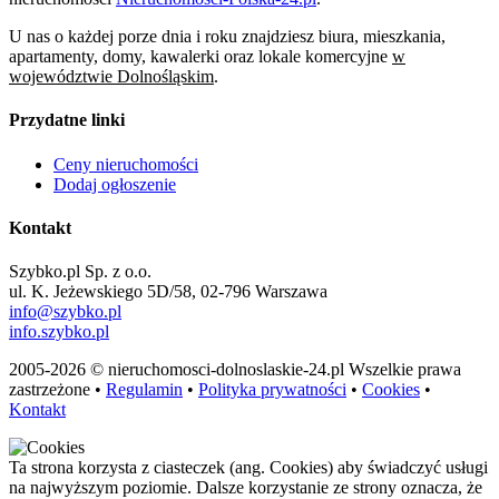
U nas o każdej porze dnia i roku znajdziesz biura, mieszkania,
apartamenty, domy, kawalerki oraz lokale komercyjne
w
województwie Dolnośląskim
.
Przydatne linki
Ceny nieruchomości
Dodaj ogłoszenie
Kontakt
Szybko.pl Sp. z o.o.
ul. K. Jeżewskiego 5D/58, 02-796 Warszawa
info@szybko.pl
info.szybko.pl
2005-2026 © nieruchomosci-dolnoslaskie-24.pl Wszelkie prawa
zastrzeżone •
Regulamin
•
Polityka prywatności
•
Cookies
•
Kontakt
Ta strona korzysta z ciasteczek (ang. Cookies) aby świadczyć usługi
na najwyższym poziomie. Dalsze korzystanie ze strony oznacza, że