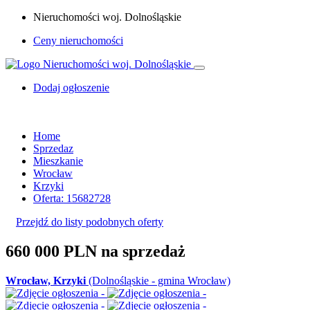
Nieruchomości woj. Dolnośląskie
Ceny nieruchomości
Dodaj ogłoszenie
Home
Sprzedaz
Mieszkanie
Wrocław
Krzyki
Oferta: 15682728
Przejdź do listy podobnych oferty
660 000 PLN
na sprzedaż
Wrocław, Krzyki
(Dolnośląskie - gmina Wrocław)