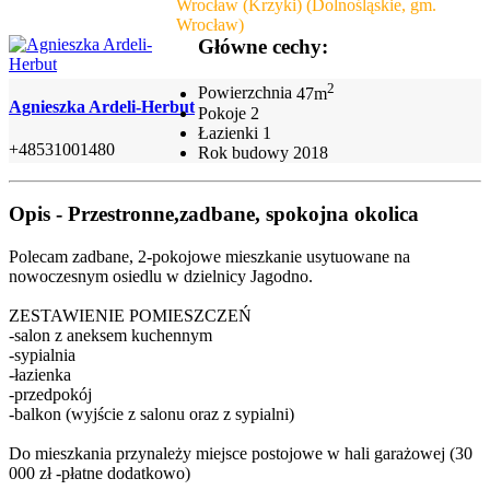
Wrocław (Krzyki) (Dolnośląskie, gm.
Wrocław)
Główne cechy:
2
Powierzchnia
47m
Agnieszka Ardeli-Herbut
Pokoje
2
Łazienki
1
+48531001480
Rok budowy
2018
Opis - Przestronne,zadbane, spokojna okolica
Polecam zadbane, 2-pokojowe mieszkanie usytuowane na
nowoczesnym osiedlu w dzielnicy Jagodno.
ZESTAWIENIE POMIESZCZEŃ
-salon z aneksem kuchennym
-sypialnia
-łazienka
-przedpokój
-balkon (wyjście z salonu oraz z sypialni)
Do mieszkania przynależy miejsce postojowe w hali garażowej (30
000 zł -płatne dodatkowo)