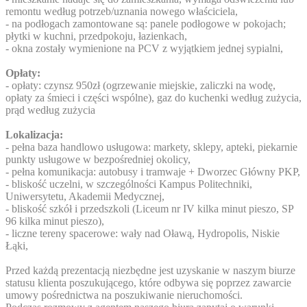
remontu według potrzeb/uznania nowego właściciela,
- na podłogach zamontowane są: panele podłogowe w pokojach;
płytki w kuchni, przedpokoju, łazienkach,
- okna zostały wymienione na PCV z wyjątkiem jednej sypialni,
Opłaty:
- opłaty: czynsz 950zł (ogrzewanie miejskie, zaliczki na wodę,
opłaty za śmieci i części wspólne), gaz do kuchenki według zużycia,
prąd według zużycia
Lokalizacja:
- pełna baza handlowo usługowa: markety, sklepy, apteki, piekarnie
punkty usługowe w bezpośredniej okolicy,
- pełna komunikacja: autobusy i tramwaje + Dworzec Główny PKP,
- bliskość uczelni, w szczególności Kampus Politechniki,
Uniwersytetu, Akademii Medycznej,
- bliskość szkół i przedszkoli (Liceum nr IV kilka minut pieszo, SP
96 kilka minut pieszo),
- liczne tereny spacerowe: wały nad Oławą, Hydropolis, Niskie
Łąki,
Przed każdą prezentacją niezbędne jest uzyskanie w naszym biurze
statusu klienta poszukującego, które odbywa się poprzez zawarcie
umowy pośrednictwa na poszukiwanie nieruchomości.