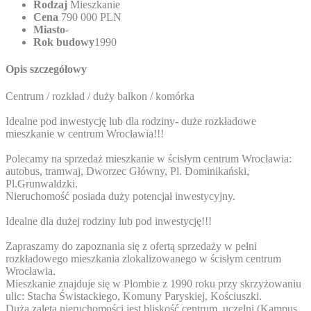
Rodzaj
Mieszkanie
Cena
790 000 PLN
Miasto
-
Rok budowy
1990
Opis szczegółowy
Centrum / rozkład / duży balkon / komórka
Idealne pod inwestycję lub dla rodziny- duże rozkładowe
mieszkanie w centrum Wrocławia!!!
Polecamy na sprzedaż mieszkanie w ścisłym centrum Wrocławia:
autobus, tramwaj, Dworzec Główny, Pl. Dominikański,
Pl.Grunwaldzki.
Nieruchomość posiada duży potencjał inwestycyjny.
Idealne dla dużej rodziny lub pod inwestycję!!!
Zapraszamy do zapoznania się z ofertą sprzedaży w pełni
rozkładowego mieszkania zlokalizowanego w ścisłym centrum
Wrocławia.
Mieszkanie znajduje się w Plombie z 1990 roku przy skrzyżowaniu
ulic: Stacha Świstackiego, Komuny Paryskiej, Kościuszki.
Dużą zaletą nieruchomości jest bliskość centrum, uczelni (Kampus