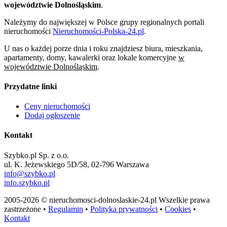
województwie Dolnośląskim
.
Należymy do największej w Polsce grupy regionalnych portali
nieruchomości
Nieruchomości-Polska-24.pl
.
U nas o każdej porze dnia i roku znajdziesz biura, mieszkania,
apartamenty, domy, kawalerki oraz lokale komercyjne
w
województwie Dolnośląskim
.
Przydatne linki
Ceny nieruchomości
Dodaj ogłoszenie
Kontakt
Szybko.pl Sp. z o.o.
ul. K. Jeżewskiego 5D/58, 02-796 Warszawa
info@szybko.pl
info.szybko.pl
2005-2026 © nieruchomosci-dolnoslaskie-24.pl Wszelkie prawa
zastrzeżone •
Regulamin
•
Polityka prywatności
•
Cookies
•
Kontakt