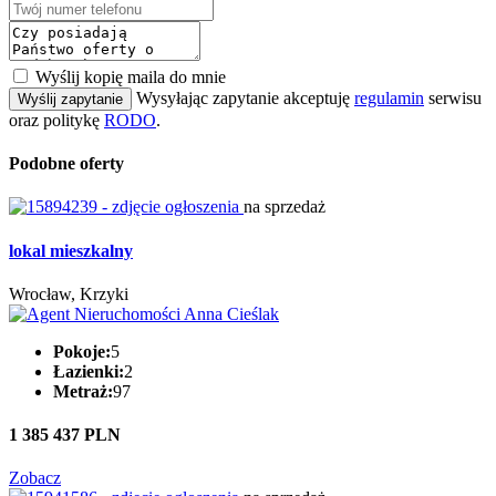
Wyślij kopię maila do mnie
Wysyłając zapytanie akceptuję
regulamin
serwisu
Wyślij zapytanie
oraz politykę
RODO
.
Podobne oferty
na sprzedaż
lokal mieszkalny
Wrocław, Krzyki
Pokoje:
5
Łazienki:
2
Metraż:
97
1 385 437 PLN
Zobacz