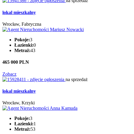
na sprzedaż
lokal mieszkalny
Wrocław, Fabryczna
Pokoje:
3
Łazienki:
0
Metraż:
43
465 000 PLN
Zobacz
na sprzedaż
lokal mieszkalny
Wrocław, Krzyki
Pokoje:
3
Łazienki:
1
Metraż:
53