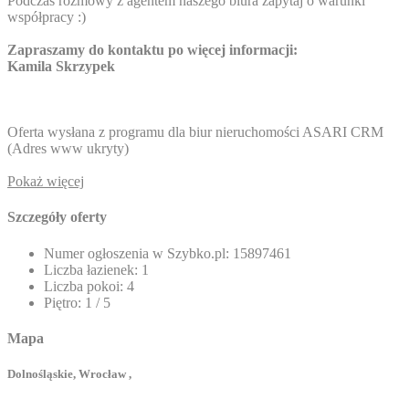
Podczas rozmowy z agentem naszego biura zapytaj o warunki
współpracy :)
Zapraszamy do kontaktu po więcej informacji:
Kamila Skrzypek
Oferta wysłana z programu dla biur nieruchomości ASARI CRM
(
Adres www ukryty
)
Pokaż więcej
Szczegóły oferty
Numer ogłoszenia w Szybko.pl:
15897461
Liczba łazienek:
1
Liczba pokoi:
4
Piętro:
1 / 5
Mapa
Dolnośląskie, Wrocław ,