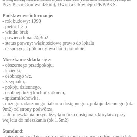
Przy Placu Grunwaldzkim), Dworca Głównego PKP/PKS.
Podstawowe informacje:
- rok budowy: 1990
- piętro 1 z 5
- winda: brak
- powierzchnia: 74,3m2
- status prawny: właśnościowe prawo do lokalu
- ekspozycja: północny-wschód i południe
Mieszkanie składa się z:
- obszernego przedpokoju,
- łazienki,
- osobnego wc,
- 3 sypialni,
- pokoju dziennego,
- osobnej dużej kuchni z oknem,
- spiżarni/schowka,
- dużego zadaszonego balkonu dostępnego z pokoju dziennego (ok.
9m2) od strony podwórza,
-- do mieszkania przynależy komórka dostępna z korytarza przy
wejściu do mieszkania (ok 1,5m2)
Standard:
- mieszkanie nadaje się do zamieszkania, wymaga odświeżenia lub