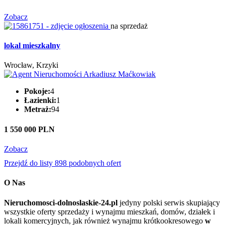
Zobacz
na sprzedaż
lokal mieszkalny
Wrocław, Krzyki
Pokoje:
4
Łazienki:
1
Metraż:
94
1 550 000 PLN
Zobacz
Przejdź do listy 898 podobnych ofert
O Nas
Nieruchomosci-dolnoslaskie-24.pl
jedyny polski serwis skupiający
wszystkie oferty sprzedaży i wynajmu mieszkań, domów, działek i
lokali komercyjnych, jak również wynajmu krótkookresowego
w