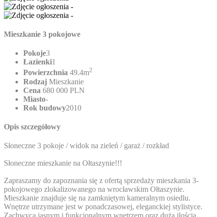
Mieszkanie 3 pokojowe
Pokoje
3
Łazienki
1
2
Powierzchnia
49.4m
Rodzaj
Mieszkanie
Cena
680 000 PLN
Miasto
-
Rok budowy
2010
Opis szczegółowy
Słoneczne 3 pokoje / widok na zieleń / garaż / rozkład
Słoneczne mieszkanie na Ołtaszynie!!!
Zapraszamy do zapoznania się z ofertą sprzedaży mieszkania 3-
pokojowego zlokalizowanego na wrocławskim Ołtaszynie.
Mieszkanie znajduje się na zamkniętym kameralnym osiedlu.
Wnętrze utrzymane jest w ponadczasowej, eleganckiej stylistyce.
Zachwyca jasnym i funkcjonalnym wnętrzem oraz dużą ilością