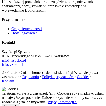
U nas o każdej porze dnia i roku znajdziesz biura, mieszkania,
apartamenty, domy, kawalerki oraz lokale komercyjne
w
województwie Dolnośląskim
.
Przydatne linki
Ceny nieruchomości
Dodaj ogłoszenie
Kontakt
Szybko.pl Sp. z o.o.
ul. K. Jeżewskiego 5D/58, 02-796 Warszawa
info@szybko.pl
info.szybko.pl
2005-2026 © nieruchomosci-dolnoslaskie-24.pl Wszelkie prawa
zastrzeżone •
Regulamin
•
Polityka prywatności
•
Cookies
•
Kontakt
Ta strona korzysta z ciasteczek (ang. Cookies) aby świadczyć usługi
na najwyższym poziomie. Dalsze korzystanie ze strony oznacza, że
zgadzasz się na ich używanie.
Więcej informacji >