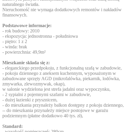
naturalnego światła.
Nieruchomość nie wymaga dodatkowych remontów i nakładów
finansowych.
Podstawowe informacje:
- rok budowy: 2010
- ekspozycja: jednostronna - południowa
- piętro: 1 z 2
- winda: brak
- powierzchnia: 49,9m²
Mieszkanie składa się z:
- eleganckiego przedpokoju, z funkcjonalną szafą w zabudowie,
- pokoju dziennego z aneksem kuchennym, wyposażonym w
zabudowane sprzęty AGD (mikrofalówka, piekarnik, lodówka,
zmywarka, zlewozmywak, okap),
w salonie wydzielona jest strefa jadalni oraz wypoczynku,
- 2 sypialni z pojemnymi szafami w zabudowie,
- dużej łazienki z prysznicem,
- do mieszkania przynależy balkon dostępny z pokoju dziennego,
-- do mieszkania przynależy miejsce postojowe w garażu
podziemnym (płatne dodatkowo 40 tys. zł),
Standard:
- wysokość pomieszczeń: 280cm,