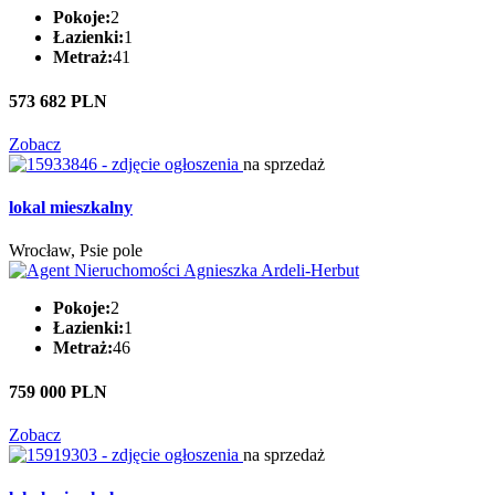
Pokoje:
2
Łazienki:
1
Metraż:
41
573 682 PLN
Zobacz
na sprzedaż
lokal mieszkalny
Wrocław, Psie pole
Pokoje:
2
Łazienki:
1
Metraż:
46
759 000 PLN
Zobacz
na sprzedaż