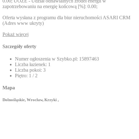
0.00; UOZE - Udział odnawialnych źródeł energii w
zapotrzebowaniu na energię końcową [%]: 0.00;
Oferta wysłana z programu dla biur nieruchomości ASARI CRM
(
Adres www ukryty
)
Pokaż więcej
Szczegóły oferty
Numer ogłoszenia w Szybko.pl:
15897463
Liczba łazienek:
1
Liczba pokoi:
3
Piętro:
1 / 2
Mapa
Dolnośląskie, Wrocław, Krzyki ,