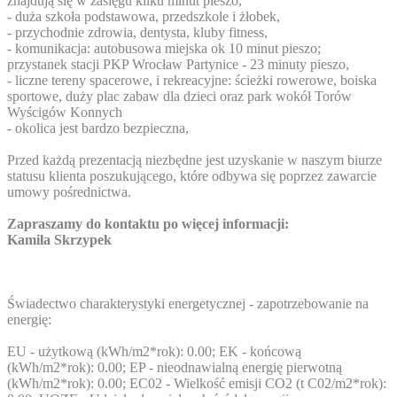
znajdują się w zasięgu kilku minut pieszo,
- duża szkoła podstawowa, przedszkole i żłobek,
- przychodnie zdrowia, dentysta, kluby fitness,
- komunikacja: autobusowa miejska ok 10 minut pieszo;
przystanek stacji PKP Wrocław Partynice - 23 minuty pieszo,
- liczne tereny spacerowe, i rekreacyjne: ścieżki rowerowe, boiska
sportowe, duży plac zabaw dla dzieci oraz park wokół Torów
Wyścigów Konnych
- okolica jest bardzo bezpieczna,
Przed każdą prezentacją niezbędne jest uzyskanie w naszym biurze
statusu klienta poszukującego, które odbywa się poprzez zawarcie
umowy pośrednictwa.
Zapraszamy do kontaktu po więcej informacji:
Kamila Skrzypek
Świadectwo charakterystyki energetycznej - zapotrzebowanie na
energię:
EU - użytkową (kWh/m2*rok): 0.00; EK - końcową
(kWh/m2*rok): 0.00; EP - nieodnawialną energię pierwotną
(kWh/m2*rok): 0.00; EC02 - Wielkość emisji CO2 (t C02/m2*rok):