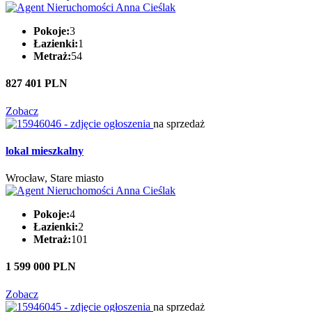
Pokoje:
3
Łazienki:
1
Metraż:
54
827 401 PLN
Zobacz
na sprzedaż
lokal mieszkalny
Wrocław, Stare miasto
Pokoje:
4
Łazienki:
2
Metraż:
101
1 599 000 PLN
Zobacz
na sprzedaż