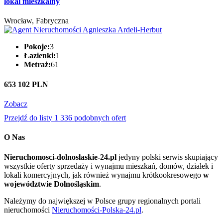
lokal mieszkalny
Wrocław, Fabryczna
Pokoje:
3
Łazienki:
1
Metraż:
61
653 102 PLN
Zobacz
Przejdź do listy 1 336 podobnych ofert
O Nas
Nieruchomosci-dolnoslaskie-24.pl
jedyny polski serwis skupiający
wszystkie oferty sprzedaży i wynajmu mieszkań, domów, działek i
lokali komercyjnych, jak również wynajmu krótkookresowego
w
województwie Dolnośląskim
.
Należymy do największej w Polsce grupy regionalnych portali
nieruchomości
Nieruchomości-Polska-24.pl
.