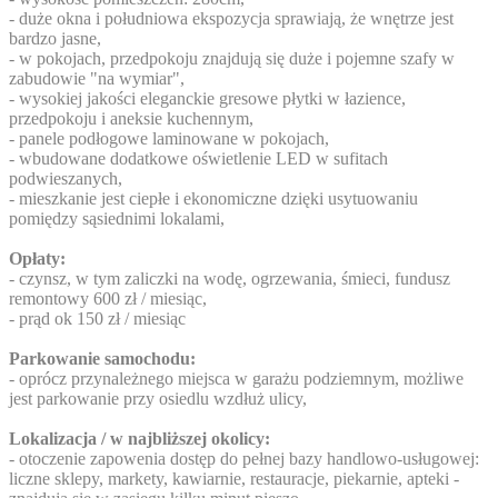
- duże okna i południowa ekspozycja sprawiają, że wnętrze jest
bardzo jasne,
- w pokojach, przedpokoju znajdują się duże i pojemne szafy w
zabudowie "na wymiar",
- wysokiej jakości eleganckie gresowe płytki w łazience,
przedpokoju i aneksie kuchennym,
- panele podłogowe laminowane w pokojach,
- wbudowane dodatkowe oświetlenie LED w sufitach
podwieszanych,
- mieszkanie jest ciepłe i ekonomiczne dzięki usytuowaniu
pomiędzy sąsiednimi lokalami,
Opłaty:
- czynsz, w tym zaliczki na wodę, ogrzewania, śmieci, fundusz
remontowy 600 zł / miesiąc,
- prąd ok 150 zł / miesiąc
Parkowanie samochodu:
- oprócz przynależnego miejsca w garażu podziemnym, możliwe
jest parkowanie przy osiedlu wzdłuż ulicy,
Lokalizacja / w najbliższej okolicy:
- otoczenie zapowenia dostęp do pełnej bazy handlowo-usługowej:
liczne sklepy, markety, kawiarnie, restauracje, piekarnie, apteki -