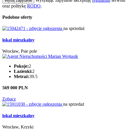
Wysyłając zapytanie akceptuję
regulamin
serwisu
Wyślij zapytanie
oraz politykę
RODO
.
Podobne oferty
na sprzedaż
lokal mieszkalny
Wrocław, Psie pole
Pokoje:
2
Łazienki:
2
Metraż:
39.5
569 000 PLN
Zobacz
na sprzedaż
lokal mieszkalny
Wrocław, Krzyki