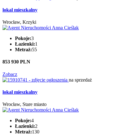
lokal mieszkalny
Wrocław, Krzyki
Pokoje:
3
Łazienki:
1
Metraż:
55
853 930 PLN
Zobacz
na sprzedaż
lokal mieszkalny
Wrocław, Stare miasto
Pokoje:
4
Łazienki:
2
Metraż:
130