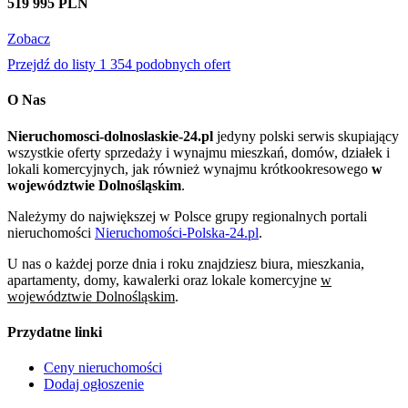
519 995 PLN
Zobacz
Przejdź do listy 1 354 podobnych ofert
O Nas
Nieruchomosci-dolnoslaskie-24.pl
jedyny polski serwis skupiający
wszystkie oferty sprzedaży i wynajmu mieszkań, domów, działek i
lokali komercyjnych, jak również wynajmu krótkookresowego
w
województwie Dolnośląskim
.
Należymy do największej w Polsce grupy regionalnych portali
nieruchomości
Nieruchomości-Polska-24.pl
.
U nas o każdej porze dnia i roku znajdziesz biura, mieszkania,
apartamenty, domy, kawalerki oraz lokale komercyjne
w
województwie Dolnośląskim
.
Przydatne linki
Ceny nieruchomości
Dodaj ogłoszenie