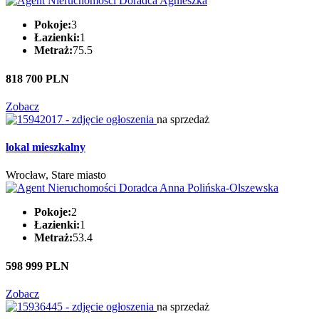
Pokoje:
3
Łazienki:
1
Metraż:
75.5
818 700 PLN
Zobacz
na sprzedaż
lokal mieszkalny
Wrocław, Stare miasto
Pokoje:
2
Łazienki:
1
Metraż:
53.4
598 999 PLN
Zobacz
na sprzedaż