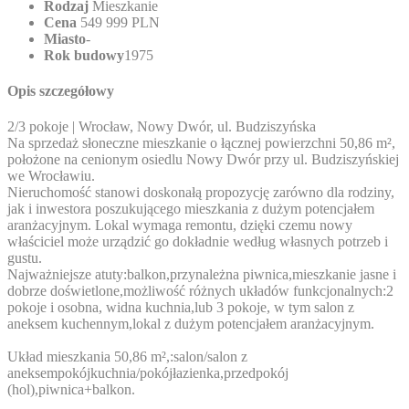
Rodzaj
Mieszkanie
Cena
549 999 PLN
Miasto
-
Rok budowy
1975
Opis szczegółowy
2/3 pokoje | Wrocław, Nowy Dwór, ul. Budziszyńska
Na sprzedaż słoneczne mieszkanie o łącznej powierzchni 50,86 m²,
położone na cenionym osiedlu Nowy Dwór przy ul. Budziszyńskiej
we Wrocławiu.
Nieruchomość stanowi doskonałą propozycję zarówno dla rodziny,
jak i inwestora poszukującego mieszkania z dużym potencjałem
aranżacyjnym. Lokal wymaga remontu, dzięki czemu nowy
właściciel może urządzić go dokładnie według własnych potrzeb i
gustu.
Najważniejsze atuty:balkon,przynależna piwnica,mieszkanie jasne i
dobrze doświetlone,możliwość różnych układów funkcjonalnych:2
pokoje i osobna, widna kuchnia,lub 3 pokoje, w tym salon z
aneksem kuchennym,lokal z dużym potencjałem aranżacyjnym.
Układ mieszkania 50,86 m²,:salon/salon z
aneksempokójkuchnia/pokójłazienka,przedpokój
(hol),piwnica+balkon.