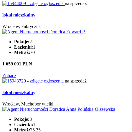
na sprzedaż
lokal mieszkalny
Wrocław, Fabryczna
Pokoje:
2
Łazienki:
1
Metraż:
70
1 659 001 PLN
Zobacz
na sprzedaż
lokal mieszkalny
Wrocław, Muchobór wielki
Pokoje:
3
Łazienki:
1
Metraż:
75.35