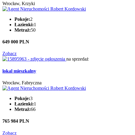
Wrocław, Krzyki
Pokoje:
2
Łazienki:
1
Metraż:
50
649 000 PLN
Zobacz
na sprzedaż
lokal mieszkalny
Wrocław, Fabryczna
Pokoje:
3
Łazienki:
1
Metraż:
66
765 984 PLN
Zobacz