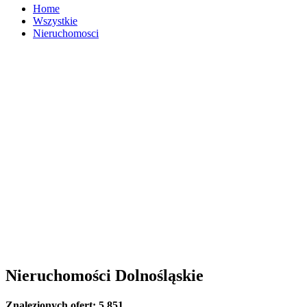
Home
Wszystkie
Nieruchomosci
Nieruchomości Dolnośląskie
Znalezionych ofert:
5 851