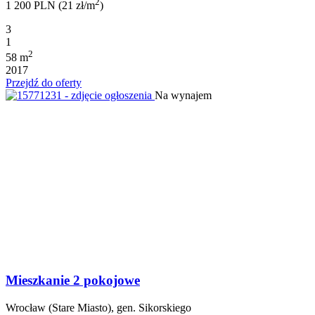
2
1 200 PLN (21 zł/m
)
3
1
2
58 m
2017
Przejdź do oferty
Na wynajem
Mieszkanie 2 pokojowe
Wrocław (Stare Miasto), gen. Sikorskiego