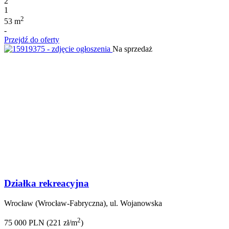
2
1
2
53 m
-
Przejdź do oferty
Na sprzedaż
Działka rekreacyjna
Wrocław (Wrocław-Fabryczna), ul. Wojanowska
2
75 000 PLN (221 zł/m
)