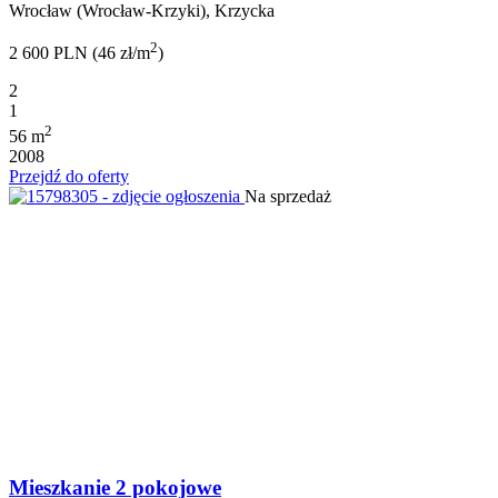
Wrocław (Wrocław-Krzyki), Krzycka
2
2 600 PLN (46 zł/m
)
2
1
2
56 m
2008
Przejdź do oferty
Na sprzedaż
Mieszkanie 2 pokojowe