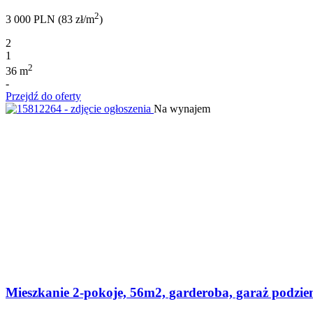
2
3 000 PLN (83 zł/m
)
2
1
2
36 m
-
Przejdź do oferty
Na wynajem
Mieszkanie 2-pokoje, 56m2, garderoba, garaż podzie