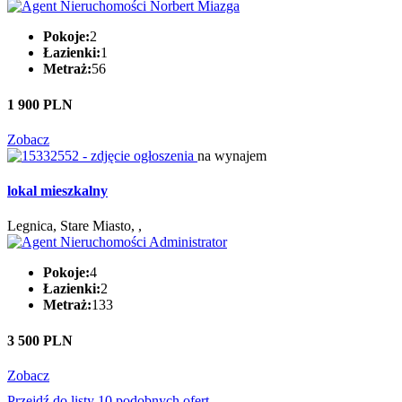
Pokoje:
2
Łazienki:
1
Metraż:
56
1 900 PLN
Zobacz
na wynajem
lokal mieszkalny
Legnica, Stare Miasto, ,
Pokoje:
4
Łazienki:
2
Metraż:
133
3 500 PLN
Zobacz
Przejdź do listy 10 podobnych ofert