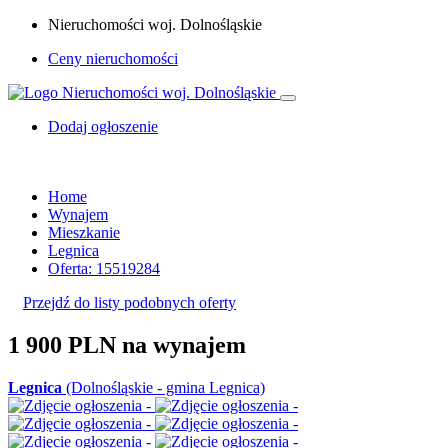
Nieruchomości woj. Dolnośląskie
Ceny nieruchomości
Dodaj ogłoszenie
Home
Wynajem
Mieszkanie
Legnica
Oferta: 15519284
Przejdź do listy podobnych oferty
1 900 PLN
na wynajem
Legnica
(Dolnośląskie - gmina Legnica)