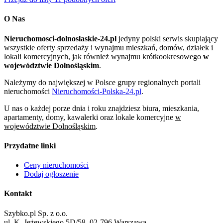
O Nas
Nieruchomosci-dolnoslaskie-24.pl
jedyny polski serwis skupiający
wszystkie oferty sprzedaży i wynajmu mieszkań, domów, działek i
lokali komercyjnych, jak również wynajmu krótkookresowego
w
województwie Dolnośląskim
.
Należymy do największej w Polsce grupy regionalnych portali
nieruchomości
Nieruchomości-Polska-24.pl
.
U nas o każdej porze dnia i roku znajdziesz biura, mieszkania,
apartamenty, domy, kawalerki oraz lokale komercyjne
w
województwie Dolnośląskim
.
Przydatne linki
Ceny nieruchomości
Dodaj ogłoszenie
Kontakt
Szybko.pl Sp. z o.o.
ul. K. Jeżewskiego 5D/58, 02-796 Warszawa