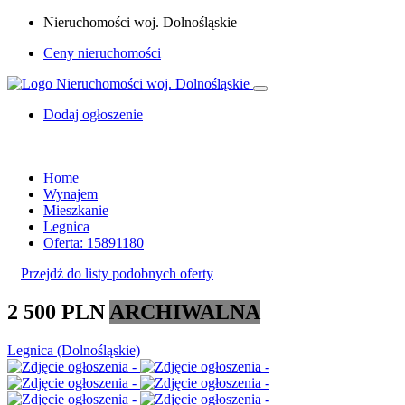
Nieruchomości woj. Dolnośląskie
Ceny nieruchomości
Dodaj ogłoszenie
Home
Wynajem
Mieszkanie
Legnica
Oferta: 15891180
Przejdź do listy podobnych oferty
2 500 PLN
ARCHIWALNA
Legnica (Dolnośląskie)