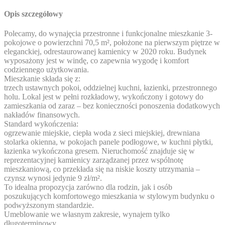
Opis szczegółowy
Polecamy, do wynajęcia przestronne i funkcjonalne mieszkanie 3-
pokojowe o powierzchni 70,5 m², położone na pierwszym piętrze w
eleganckiej, odrestaurowanej kamienicy w 2020 roku. Budynek
wyposażony jest w windę, co zapewnia wygodę i komfort
codziennego użytkowania.
Mieszkanie składa się z:
trzech ustawnych pokoi, oddzielnej kuchni, łazienki, przestronnego
holu. Lokal jest w pełni rozkładowy, wykończony i gotowy do
zamieszkania od zaraz – bez konieczności ponoszenia dodatkowych
nakładów finansowych.
Standard wykończenia:
ogrzewanie miejskie, ciepła woda z sieci miejskiej, drewniana
stolarka okienna, w pokojach panele podłogowe, w kuchni płytki,
łazienka wykończona gresem. Nieruchomość znajduje się w
reprezentacyjnej kamienicy zarządzanej przez wspólnotę
mieszkaniową, co przekłada się na niskie koszty utrzymania –
czynsz wynosi jedynie 9 zł/m².
To idealna propozycja zarówno dla rodzin, jak i osób
poszukujących komfortowego mieszkania w stylowym budynku o
podwyższonym standardzie.
Umeblowanie we własnym zakresie, wynajem tylko
długoterminowy.