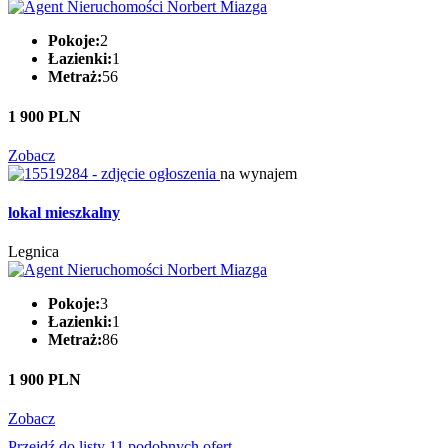
Pokoje:
2
Łazienki:
1
Metraż:
56
1 900 PLN
Zobacz
na wynajem
lokal mieszkalny
Legnica
Pokoje:
3
Łazienki:
1
Metraż:
86
1 900 PLN
Zobacz
Przejdź do listy 11 podobnych ofert