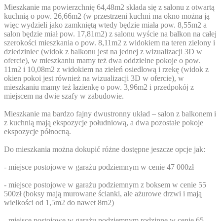
Mieszkanie ma powierzchnię 64,48m2 składa się z salonu z otwartą
kuchnią o pow. 26,66m2 (w przestrzeni kuchni ma okno można ją
więc wydzieli jako zamkniętą wtedy będzie miała pow. 8,55m2 a
salon będzie miał pow. 17,81m2) z salonu wyście na balkon na całej
szerokości mieszkania o pow. 8,11m2 z widokiem na teren zielony i
dziedziniec (widok z balkonu jest na jednej z wizualizacji 3D w
ofercie), w mieszkaniu mamy też dwa oddzielne pokoje o pow.
11m2 i 10,08m2 z widokiem na zieleń osiedlową i rzekę (widok z
okien pokoi jest również na wizualizacji 3D w ofercie), w
mieszkaniu mamy też łazienkę o pow. 3,96m2 i przedpokój z
miejscem na dwie szafy w zabudowie.
Mieszkanie ma bardzo fajny dwustronny układ – salon z balkonem i
z kuchnią mają ekspozycje południową, a dwa pozostałe pokoje
ekspozycje północną.
Do mieszkania można dokupić różne dostępne jeszcze opcje jak:
- miejsce postojowe w garażu podziemnym w cenie 47 000zł
- miejsce postojowe w garażu podziemnym z boksem w cenie 55
500zł (boksy mają murowane ścianki, ale ażurowe drzwi i mają
wielkości od 1,5m2 do nawet 8m2)
- miejsce postojowe w garażu podziemnym rodzinne w cenie 65