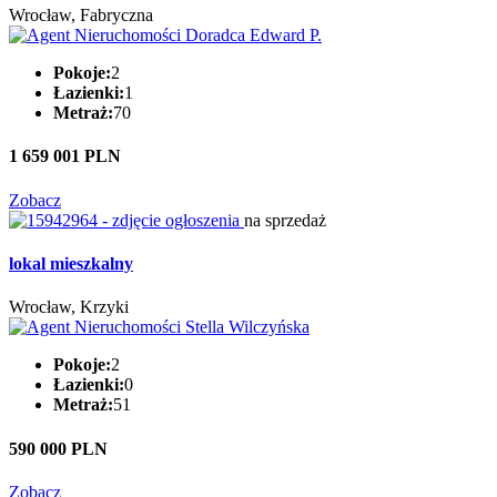
Wrocław, Fabryczna
Pokoje:
2
Łazienki:
1
Metraż:
70
1 659 001 PLN
Zobacz
na sprzedaż
lokal mieszkalny
Wrocław, Krzyki
Pokoje:
2
Łazienki:
0
Metraż:
51
590 000 PLN
Zobacz