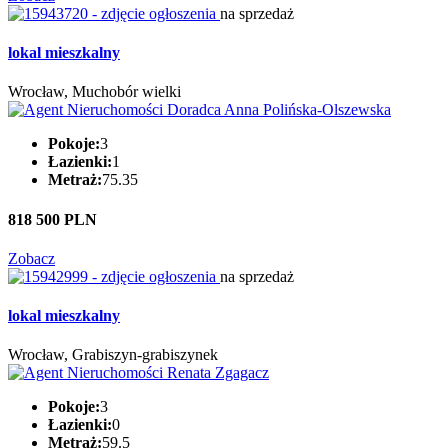
na sprzedaż
lokal mieszkalny
Wrocław, Muchobór wielki
Pokoje:
3
Łazienki:
1
Metraż:
75.35
818 500 PLN
Zobacz
na sprzedaż
lokal mieszkalny
Wrocław, Grabiszyn-grabiszynek
Pokoje:
3
Łazienki:
0
Metraż:
59.5