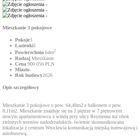
Mieszkanie 3 pokojowe
Pokoje
3
Łazienki
1
2
Powierzchnia
64m
Rodzaj
Mieszkanie
Cena
900 056 PLN
Miasto
-
Rok budowy
2026
Opis szczegółowy
Mieszkanie 3 pokojowe o pow. 64,48m2 z balkonem o pow.
8,11m2. Mieszkanie znajduje się na 2 piętrze w 7 piętrowym
nowym apartamentowcu z windą przy ulicy Reymonta tuż obok
zielonych terenów nadodrzańskich- świetnie skomunikowana
lokalizacja z centrum Wrocławia komunikacją miejską tramwajową i
autobusową.