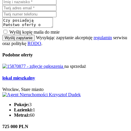
Wyślij kopię maila do mnie
Wysyłając zapytanie akceptuję
regulamin
serwisu
Wyślij zapytanie
oraz politykę
RODO
.
Podobne oferty
na sprzedaż
lokal mieszkalny
Wrocław, Stare miasto
Pokoje:
3
Łazienki:
1
Metraż:
60
725 000 PLN