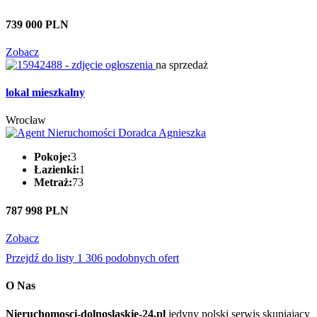
739 000 PLN
Zobacz
na sprzedaż
lokal mieszkalny
Wrocław
Pokoje:
3
Łazienki:
1
Metraż:
73
787 998 PLN
Zobacz
Przejdź do listy 1 306 podobnych ofert
O Nas
Nieruchomosci-dolnoslaskie-24.pl
jedyny polski serwis skupiający