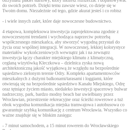
otrzymasz pakiet startowy, który możesz rozszerzać i dopasowywać
do swoich potrzeb. Dzięki temu zawsze wiesz, co dzieje się w
Twoim domu. Niezależnie od tego, gdzie akurat jesteś i co robisz
- i wiele innych zalet, które daje nowoczesne budownictwo.
4 etapowa, kompleksowa inwestycja zaprojektowana zgodnie z
nowoczesnymi trendami i wychodząca naprzeciw potrzebą
współczesnego mieszkańca, aby stworzyć wygodną przystań do
życia oraz wspólnej integracji. W nowoczesnej, lekkiej kolorystyce
materiałów wykończeniowych wewnątrz jak i na zewnątrz
inwestycja łączy charakter miejskiego klimatu z klimatyczną,
ceglaną wizytówką Kleczkowa – dzielnica zyska nową
architektoniczną jakość wyjątkową że względu na bezpośrednie
sąsiedztwo zielonym terenie Odry. Kompleks apartamentowców
mieszkalnych z dużymi balkonami/tarasami i loggiami, które
otwierają się na bezpośrednie sąsiedztwo Kanału Miejskiego, Odrę
oraz tętniące życiem miasto, niedaleko inwestycji spacerowy bulwar
nadrzeczny, park, bardzo modny beach bar uwielbiany przez
Wrocławian, przestrzenie rekreacyjne oraz ścieżki rowerowe a tuż
obok wygodna komunikacja miejska tramwajowa i autobusowa co
gwarantuje szybką komunikację z centrum Wrocławia. Wszystko co
ważne znajduje się w bliskim zasięgu:
- 7 minut samochodem, a 15 minut rowerem do Wrocławskiego