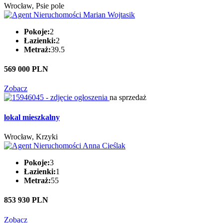
Wrocław, Psie pole
Pokoje:
2
Łazienki:
2
Metraż:
39.5
569 000 PLN
Zobacz
na sprzedaż
lokal mieszkalny
Wrocław, Krzyki
Pokoje:
3
Łazienki:
1
Metraż:
55
853 930 PLN
Zobacz