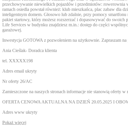
przechowywanie niewielkich pojazdów i przedmiotów: rowerownia wyp
ramach osiedla powstał również: klub mieszkańca, plac zabaw dla d
inteligentnym domem. Głosowo lub zdalnie, przy pomocy smartfonu m
pakiet startowy, który możesz rozszerzać i dopasowywać do swoich po
Life Services w budynku znajdziesz m.in.: dostęp do części wspóln
garażowej.
Inwestycja GOTOWA z pozwoleniem na użytkownie. Zapraszam na prez
Ania Cieślak- Doradca klienta
tel.
XXXXX198
Adres email ukryty
Nr oferty 26/AC
Zamieszczone na naszych stronach informacje nie stanowią oferty w
OFERTA CENOWA AKTUALNA NA DZIEŃ 20.05.2025 I OBOWI
Adres www ukryty
Pokaż więcej