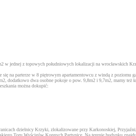
2 w jednej z topowych południowych lokalizacji na wrocławskich Kr
e się na parterze w 8 piętrowym apartamentowcu z windą z poziomu ga
5m2, dodatkowo dwa osobne pokoje o pow. 9,8m2 i 9,7m2, mamy też łaz
ieszkania można dokupić:
ranicach dzielnicy Krzyki, zlokalizowane przy Karkonoskiej, Przyjaźn
wskiego Toru Wyścigów Konnych Partynice. Na terenie budynku znajdu