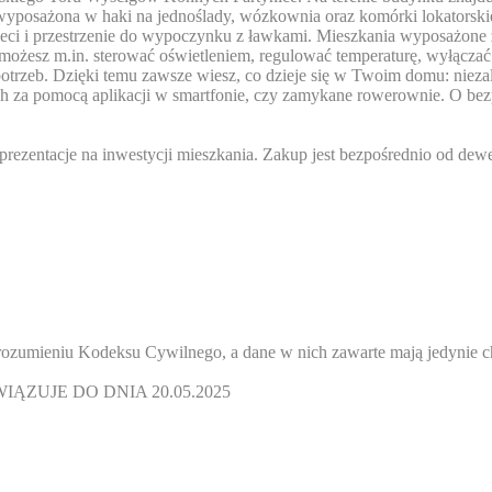
osażona w haki na jednoślady, wózkownia oraz komórki lokatorskie (
zieci i przestrzenie do wypoczynku z ławkami. Mieszkania wyposażon
ożesz m.in. sterować oświetleniem, regulować temperaturę, wyłączać 
trzeb. Dzięki temu zawsze wiesz, co dzieje się w Twoim domu: niezale
ych za pomocą aplikacji w smartfonie, czy zamykane rowerownie. O b
entacje na inwestycji mieszkania. Zakup jest bezpośrednio od dewel
 rozumieniu Kodeksu Cywilnego, a dane w nich zawarte mają jedynie ch
ĄZUJE DO DNIA 20.05.2025