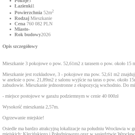
Pokoje
3
Łazienki
1
2
Powierzchnia
52m
Rodzaj
Mieszkanie
Cena
760 082 PLN
Miasto
-
Rok budowy
2026
Opis szczegółowy
Mieszkanie 3 pokojowe o pow. 52,61m2 z tarasem o pow. około 15 m
Mieszkanie jest rozkładowe, 3 - pokojowe ma pow. 52,61 m2 znajduj
w aneksie o pow. 21,89m2 z salonu wyjście na taras o pow. około 1
zabudowie. Mieszkanie jednostronne z ekspozycją wschodnio. Do m
- miejsce postojowe w garażu podziemnym w cenie 40 000zł
Wysokość mieszkania 2,57m.
Ogrzewanie miejskie!
Osiedle ma bardzo atrakcyjną lokalizacje na południu Wrocławia w g
miejskich: Klecińskiego i Południowego oraz w sąsiedztwie Wrocła