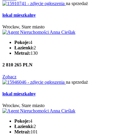
na sprzedaż
lokal mieszkalny
Wrocław, Stare miasto
Pokoje:
4
Łazienki:
2
Metraż:
130
2 810 265 PLN
Zobacz
na sprzedaż
lokal mieszkalny
Wrocław, Stare miasto
Pokoje:
4
Łazienki:
2
Metraż:
101