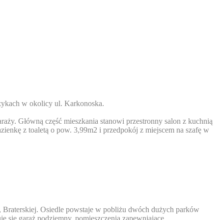
zykach w okolicy ul. Karkonoska.
raży. Główną część mieszkania stanowi przestronny salon z kuchnią
ienkę z toaletą o pow. 3,99m2 i przedpokój z miejscem na szafę w
i, Braterskiej. Osiedle powstaje w pobliżu dwóch dużych parków
je się garaż podziemny, pomieszczenia zapewniające