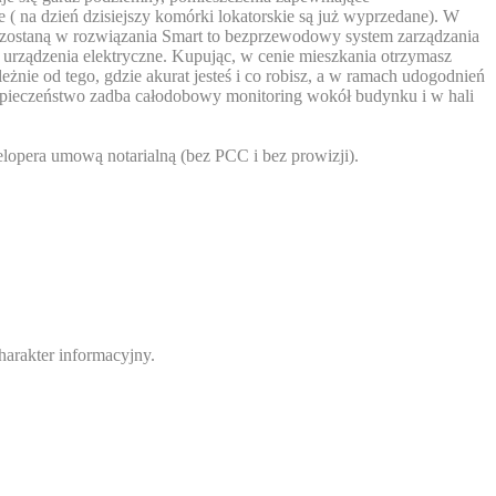
 na dzień dzisiejszy komórki lokatorskie są już wyprzedane). W
e zostaną w rozwiązania Smart to bezprzewodowy system zarządzania
urządzenia elektryczne. Kupując, w cenie mieszkania otrzymasz
żnie od tego, gdzie akurat jesteś i co robisz, a w ramach udogodnień
ezpieczeństwo zadba całodobowy monitoring wokół budynku i w hali
opera umową notarialną (bez PCC i bez prowizji).
arakter informacyjny.