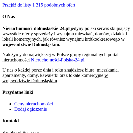
Przejdź do listy 1 315 podobnych ofert
O Nas
Nieruchomosci-dolnoslaskie-24.pl
jedyny polski serwis skupiający
wszystkie oferty sprzedaży i wynajmu mieszkań, domów, działek i
lokali komercyjnych, jak również wynajmu krótkookresowego
w
województwie Dolnośląskim
.
Należymy do największej w Polsce grupy regionalnych portali
nieruchomości
Nieruchomości-Polska-24.pl
.
U nas o każdej porze dnia i roku znajdziesz biura, mieszkania,
apartamenty, domy, kawalerki oraz lokale komercyjne
w
województwie Dolnośląskim
.
Przydatne linki
Ceny nieruchomości
Dodaj ogłoszenie
Kontakt
Szybko.pl Sp. z o.o.