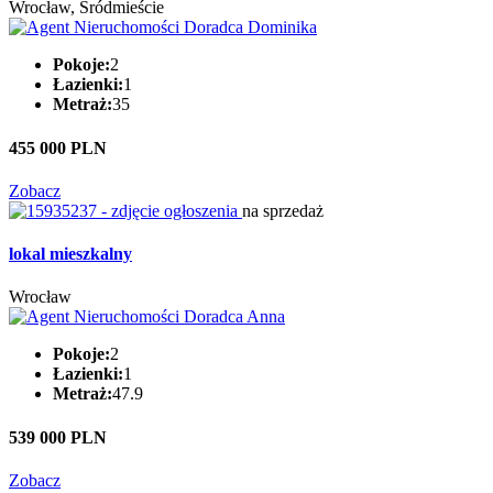
Wrocław, Śródmieście
Pokoje:
2
Łazienki:
1
Metraż:
35
455 000 PLN
Zobacz
na sprzedaż
lokal mieszkalny
Wrocław
Pokoje:
2
Łazienki:
1
Metraż:
47.9
539 000 PLN
Zobacz