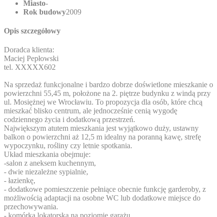
Miasto
-
Rok budowy
2009
Opis szczegółowy
Doradca klienta:
Maciej Pepłowski
tel.
XXXXX602
Na sprzedaż funkcjonalne i bardzo dobrze doświetlone mieszkanie o
powierzchni 55,45 m, położone na 2. piętrze budynku z windą przy
ul. Mosiężnej we Wrocławiu. To propozycja dla osób, które chcą
mieszkać blisko centrum, ale jednocześnie cenią wygodę
codziennego życia i dodatkową przestrzeń.
Największym atutem mieszkania jest wyjątkowo duży, ustawny
balkon o powierzchni aż 12,5 m idealny na poranną kawę, strefę
wypoczynku, rośliny czy letnie spotkania.
Układ mieszkania obejmuje:
-salon z aneksem kuchennym,
- dwie niezależne sypialnie,
- łazienkę,
- dodatkowe pomieszczenie pełniące obecnie funkcję garderoby, z
możliwością adaptacji na osobne WC lub dodatkowe miejsce do
przechowywania.
- komórka lokatorska na poziomie garażu